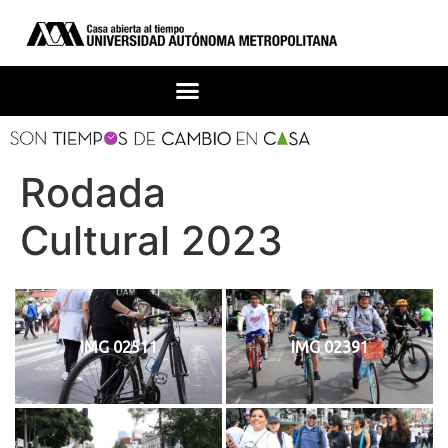
Rodada
Cultural 2023
IMG 02511
IMG 02391