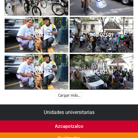
IMG 02532
IMG 02501
IMG 02533
IMG 02551
Cargar más...
Unidades universitarias
Azcapotzalco