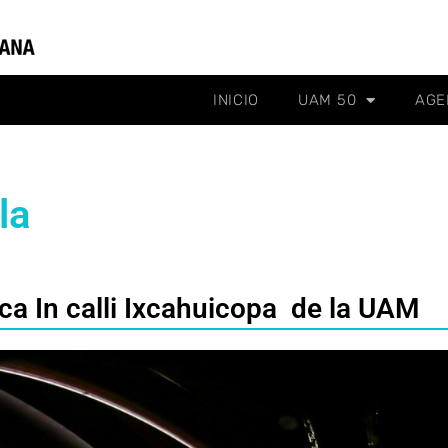
INICIO
UAM 50
AGE
la
ca In calli Ixcahuicopa de la UAM