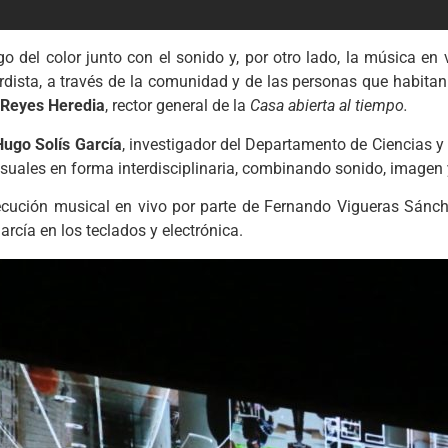
del color junto con el sonido y, por otro lado, la música en v
dista, a través de la comunidad y de las personas que habitan 
 Reyes Heredia
, rector general de la
Casa abierta al tiempo.
ugo Solís García
, investigador del Departamento de Ciencias y 
suales en forma interdisciplinaria, combinando sonido, imagen 
ecución musical en vivo por parte de Fernando Vigueras Sánch
arcía en los teclados y electrónica.