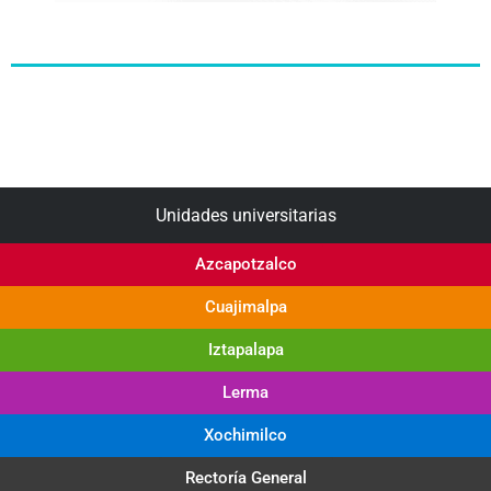
Unidades universitarias
Azcapotzalco
Cuajimalpa
Iztapalapa
Lerma
Xochimilco
Rectoría General