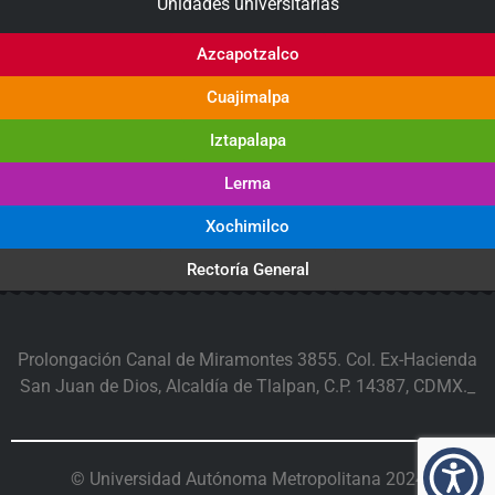
Unidades universitarias
Azcapotzalco
Cuajimalpa
Iztapalapa
Lerma
Xochimilco
Rectoría General
Prolongación Canal de Miramontes 3855. Col. Ex-Hacienda
San Juan de Dios, Alcaldía de Tlalpan, C.P. 14387, CDMX._
© Universidad Autónoma Metropolitana 2024